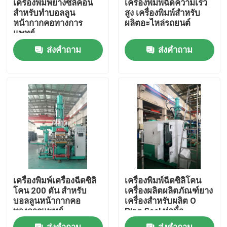
เครื่องพิมพ์ยางซิลิคอน
เครื่องพิมพ์ฉีดความเร็ว
สําหรับทําบอลลูน
สูง เครื่องพิมพ์สําหรับ
หน้ากากคอทางการ
ผลิตอะไหล่รถยนต์
เกี่ยวกับเรา
แพทย์
ส่งคำถาม
ส่งคำถาม
ทัวร์โรงงาน
ควบคุมคุณภาพ
ติดต่อเรา
ข่าว
เครื่องพิมพ์เครื่องฉีดซิลิ
เครื่องพิมพ์ฉีดซิลิโคน
ขออ้าง
โคน 200 ตัน สําหรับ
เครื่องผลิตผลิตภัณฑ์ยาง
บอลลูนหน้ากากคอ
เครื่องสําหรับผลิต O
ทางการแพทย์
Ring Seal ท่อน้ํา
VR SHOW
ส่งคำถาม
ส่งคำถาม