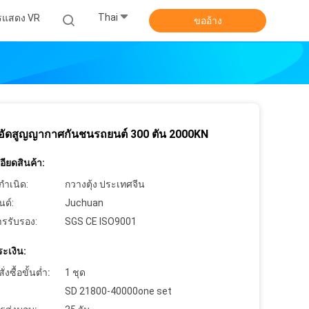
Thai
รแสดง VR
ขออ้าง
องอัดสูญญากาศกันชนรถยนต์ 300 ตัน 2000KN
ียดสินค้า:
กำเนิด:
กวางตุ้ง ประเทศจีน
นด์:
Juchuan
ารรับรอง:
SGS CE ISO9001
ะเงิน:
งซื้อขั้นต่ำ:
1 ชุด
SD 21800-40000one set