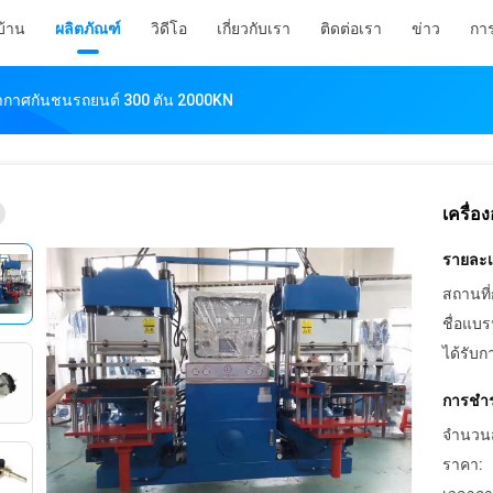
บ้าน
ผลิตภัณฑ์
วิดีโอ
เกี่ยวกับเรา
ติดต่อเรา
ข่าว
กา
ญากาศกันชนรถยนต์ 300 ตัน 2000KN
เครื่
รายละเอ
สถานที่
ชื่อแบร
ได้รับก
การชำร
จำนวนสั่
ราคา: