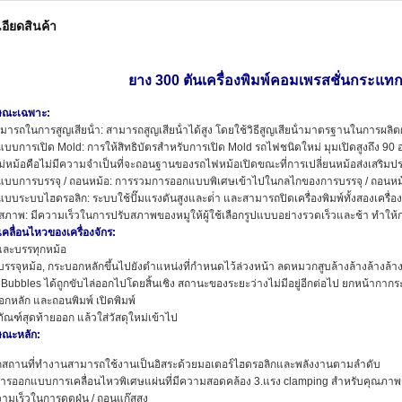
อียดสินค้า
ยาง 300 ตัน
เครื่องพิมพ์คอมเพรสชั่นกระแท
ษณะเฉพาะ:
รถในการสูญเสียน้ํา: สามารถสูญเสียน้ําได้สูง โดยใช้วิธีสูญเสียน้ํามาตรฐานในการผลิตผล
บบการเปิด Mold: การให้สิทธิบัตรสําหรับการเปิด Mold รถไฟชนิดใหม่ มุมเปิดสูงถึง 9
่หม้อคือไม่มีความจําเป็นที่จะถอนฐานของรถไฟหม้อเปิดขณะที่การเปลี่ยนหม้อส่งเสร
บบการบรรจุ / ถอนหม้อ: การรวมการออกแบบพิเศษเข้าไปในกลไกของการบรรจุ / ถอนหม้อ
บระบบไฮดรอลิก: ระบบใช้ปั๊มแรงดันสูงและต่ํา และสามารถปิดเครื่องพิมพ์ทั้งสองเครื่องพร
สภาพ: มีความเร็วในการปรับสภาพของหมูให้ผู้ใช้เลือกรูปแบบอย่างรวดเร็วและช้า ทําใ
คลื่อนไหวของเครื่องจักร:
และบรรทุกหม้อ
รรจุหม้อ, กระบอกหลักขึ้นไปยังตําแหน่งที่กําหนดไว้ล่วงหน้า ลดหมวกสูบล้างล้างล้างล้างล
 Bubbles ได้ถูกขับไล่ออกไปโดยสิ้นเชิง สถานะของระยะว่างไม่มีอยู่อีกต่อไป ยกหน้ากาก
กหลัก และถอนพิมพ์ เปิดพิมพ์
ัณฑ์สุดท้ายออก แล้วใส่วัสดุใหม่เข้าไป
ษณะหลัก:
กสถานที่ทํางานสามารถใช้งานเป็นอิสระด้วยมอเตอร์ไฮดรอลิกและพลังงานตามลําดับ
การออกแบบการเคลื่อนไหวพิเศษแผ่นที่มีความสอดคล้อง 3.แรง clamping สําหรับคุณภาพชิ
ามเร็วในการดูดฝุ่น / ถอนแก๊สสูง