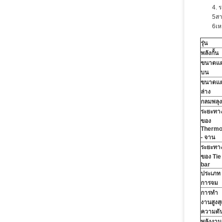
4. 
5สา
6เห
รุ่น
พลังกั้น
ขนาดแผ
บน
ขนาดแผ
ล่าง
กลมพลุง
ระยะทา
ของ
Therm
- จาน
ระยะทา
ของ Tie
bar
ประเภท
การจม
การทํา
งานสูงส
ความดั
พลังงาน