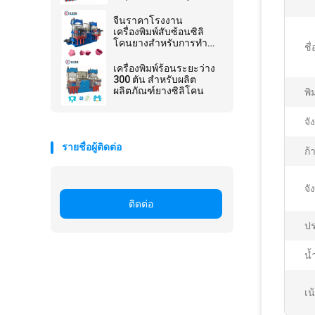
เครื่องพิมพ์สับซ้อนระบาย
น้ํา
จีนราคาโรงงาน
เครื่องพิมพ์สับซ้อนซิลิ
โคนยางสําหรับการทํา
ชื่
เตาอบ
เครื่องพิมพ์ร้อนระยะว่าง
300 ตัน สําหรับผลิต
ผลิตภัณฑ์ยางซิลิโคน
พิ
จั
รายชื่อผู้ติดต่อ
ก้
จั
ติดต่อ
ปร
น้
เน