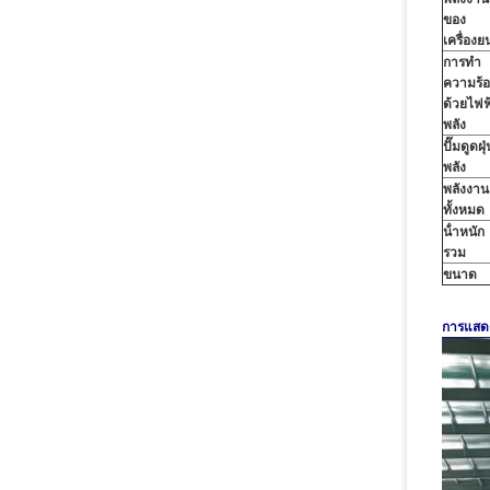
ของ
เครื่องย
การทํา
ความร้
ด้วยไฟฟ
พลัง
ปั๊มดูดฝุ่
พลัง
พลังงาน
ทั้งหมด
น้ําหนัก
รวม
ขนาด
การแสดง