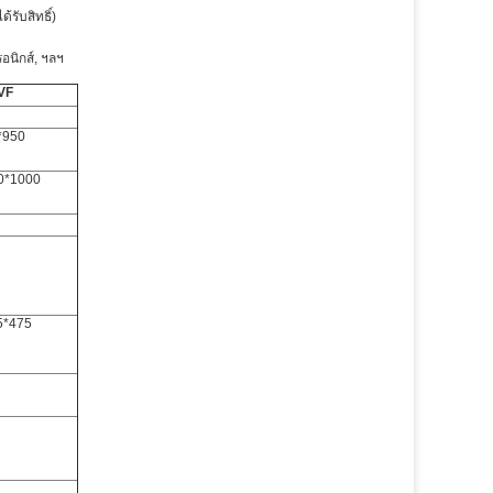
รับสิทธิ์)
อนิกส์, ฯลฯ
VF
*950
0*1000
5*475