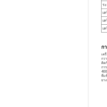
ระ
เค
เค
เค
กา
เคร
กวา
ติด
การ
400
ที่
ยาง