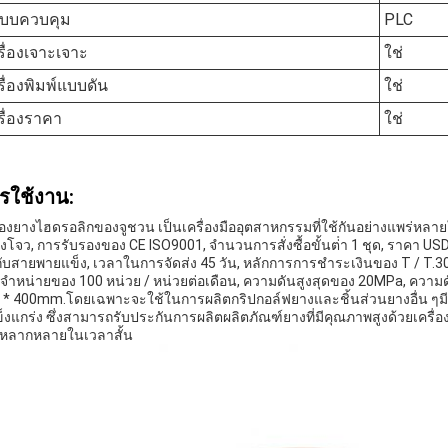
บบควบคุม
PLC
รื่องเจาะเจาะ
ใช่
รื่องพิมพ์แบบดัน
ใช่
รื่องราคา
ใช่
รใช้งาน:
ื่องยางไฮดรอลิกของจูชวน เป็นเครื่องมืออุตสาหกรรมที่ใช้กันอย่างแพร่หล
งโจว, การรับรองของ CE ISO9001, จํานวนการสั่งซื้อขั้นต่ํา 1 ชุด, ราคา 
กับสายพายแข็ง, เวลาในการจัดส่ง 45 วัน, หลักการการชําระเงินของ T / T
จําหน่ายของ 100 หน่วย / หน่วยต่อเดือน, ความดันสูงสุดของ 20MPa, ค
 * 400mm.โดยเฉพาะจะใช้ในการผลิตกริปกอล์ฟยางและชิ้นส่วนยางอื่น
แข็งแกร่ง ซึ่งสามารถรับประกันการผลิตผลิตภัณฑ์ยางที่มีคุณภาพสูงด้วยเครื่
หลากหลายในเวลาสั้น