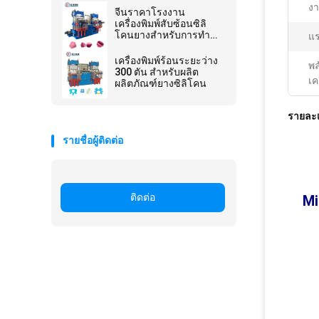
งา
น้ํา
จีนราคาโรงงาน
เครื่องพิมพ์สับซ้อนซิลิ
โคนยางสําหรับการทํา
แร
เตาอบ
เครื่องพิมพ์ร้อนระยะว่าง
พล
300 ตัน สําหรับผลิต
เค
ผลิตภัณฑ์ยางซิลิโคน
รายละเ
รายชื่อผู้ติดต่อ
ติดต่อ
Mi