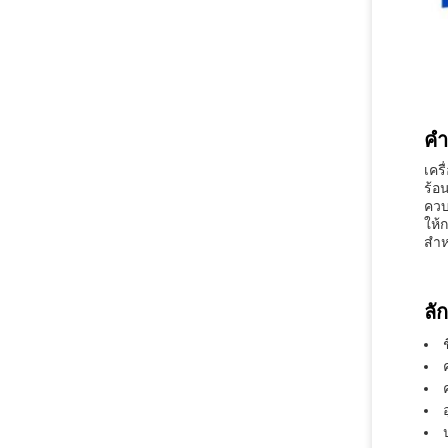
คํ
เคร
ร้อ
ควบ
ให้
สํา
ลั