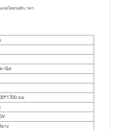
ื่องกดไฮดรอลิก, ฯลฯ
ย
ลคานิส
00*1700 มม.
a
0V
์ยาง