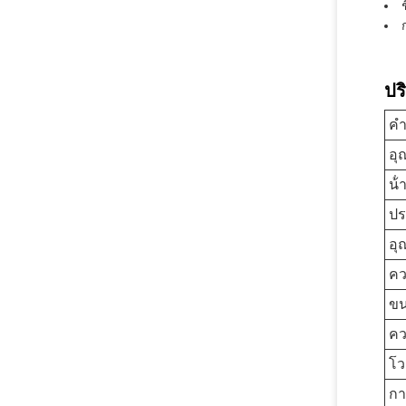
ปร
คํ
อุ
น้
ปร
อุ
คว
ข
คว
โว
กา