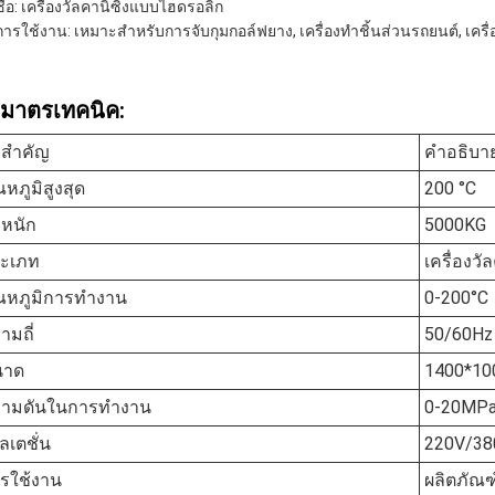
ชื่อ: เครื่องวัลคานิซิ่งแบบไฮดรอลิก
การใช้งาน: เหมาะสําหรับการจับกุมกอล์ฟยาง, เครื่องทําชิ้นส่วนรถยนต์, เคร
ิมาตรเทคนิค:
าสําคัญ
คําอธิบา
ณหภูมิสูงสุด
200 °C
ําหนัก
5000KG
ะเภท
เครื่องวั
ณหภูมิการทํางาน
0-200°C
ามถี่
50/60Hz
นาด
1400*10
ามดันในการทํางาน
0-20MP
ลเตชั่น
220V/38
รใช้งาน
ผลิตภัณฑ