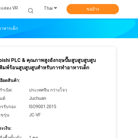
รแสดง VR
Thai
ขออ้าง
าอาหารเด็ก
ishi PLC & คุณภาพสูงอังกฤษปั๊มสูบสูบสูบสูบ
งพิมพ์ร้อนสูบสูบสูบสําหรับการทําอาหารเด็ก
ียดสินค้า:
กำเนิด:
ประเทศจีน กว่างโจว
นด์:
Juchuan
ารรับรอง:
ISO9001:2015
ขรุ่น:
JC-VF
ะเงิน:
งซื้อขั้นต่ำ:
1 ชุด