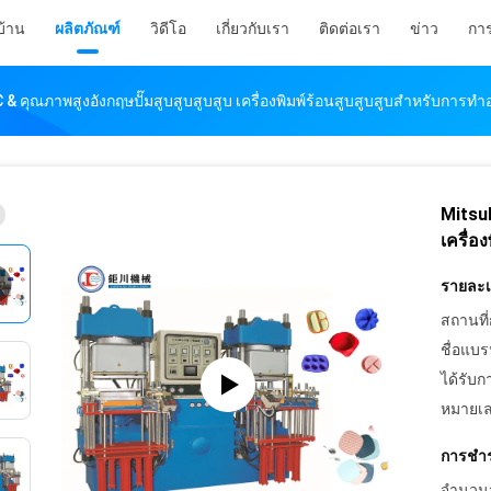
บ้าน
ผลิตภัณฑ์
วิดีโอ
เกี่ยวกับเรา
ติดต่อเรา
ข่าว
กา
 & คุณภาพสูงอังกฤษปั๊มสูบสูบสูบสูบ เครื่องพิมพ์ร้อนสูบสูบสูบสําหรับการทํ
Mitsub
เครื่อ
รายละเอ
สถานที่
ชื่อแบร
ได้รับก
หมายเล
การชำร
จำนวนสั่