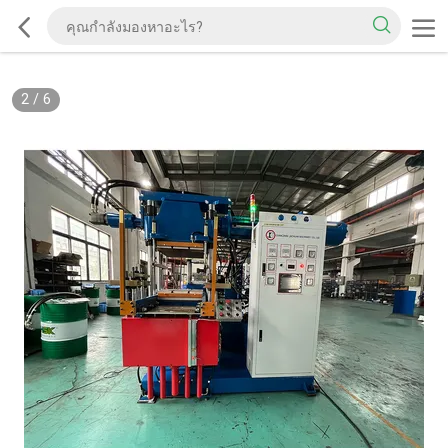
2
/
6